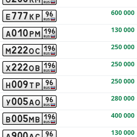
RUS
600 000
7
7
7
9
6
e
k
p
RUS
130 000
0
1
0
1
9
6
a
p
m
RUS
250 000
2
2
2
1
9
6
m
o
c
RUS
250 000
2
2
2
1
9
6
x
o
b
RUS
250 000
0
0
9
9
6
h
t
p
RUS
280 000
0
0
5
9
6
y
a
o
RUS
400 000
0
0
5
1
9
6
b
m
b
RUS
130 000
9
0
0
9
6
a
a
c