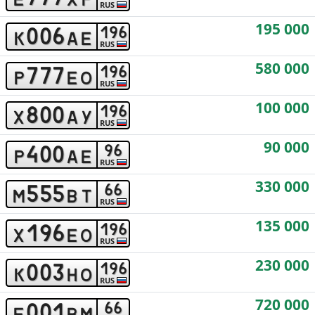
RUS
195 000
0
0
6
1
9
6
k
a
e
RUS
580 000
7
7
7
1
9
6
p
e
o
RUS
100 000
8
0
0
1
9
6
x
a
y
RUS
90 000
4
0
0
9
6
p
a
e
RUS
330 000
5
5
5
6
6
m
b
t
RUS
135 000
1
9
6
1
9
6
x
e
o
RUS
230 000
0
0
3
1
9
6
k
h
o
RUS
720 000
0
0
1
6
6
e
b
m