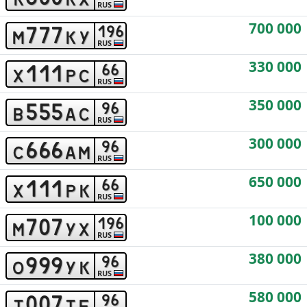
RUS
700 000
7
7
7
1
9
6
m
k
y
RUS
330 000
1
1
1
6
6
x
p
c
RUS
350 000
5
5
5
9
6
b
a
c
RUS
300 000
6
6
6
9
6
c
a
m
RUS
650 000
1
1
1
6
6
x
p
k
RUS
100 000
7
0
7
1
9
6
m
y
x
RUS
380 000
9
9
9
9
6
o
y
k
RUS
580 000
0
0
7
9
6
t
t
e