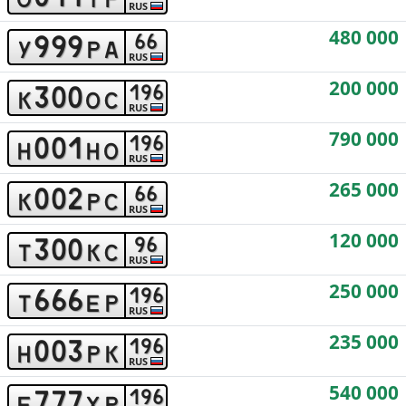
RUS
480 000
9
9
9
6
6
y
p
a
RUS
200 000
3
0
0
1
9
6
k
o
c
RUS
790 000
0
0
1
1
9
6
h
h
o
RUS
265 000
0
0
2
6
6
k
p
c
RUS
120 000
3
0
0
9
6
t
k
c
RUS
250 000
6
6
6
1
9
6
t
e
p
RUS
235 000
0
0
3
1
9
6
h
p
k
RUS
540 000
7
7
7
1
9
6
e
x
p