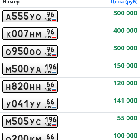
Номер
Цена (руб)
300 000
5
5
5
9
6
a
y
o
RUS
400 000
0
0
7
9
6
k
h
m
RUS
300 000
9
5
0
9
6
o
o
o
RUS
150 000
5
0
0
1
9
6
m
y
a
RUS
120 000
8
2
0
6
6
h
h
h
RUS
141 000
0
4
1
6
6
y
y
y
RUS
55 000
5
0
5
1
9
6
m
y
c
RUS
100 000
2
0
0
6
6
o
k
m