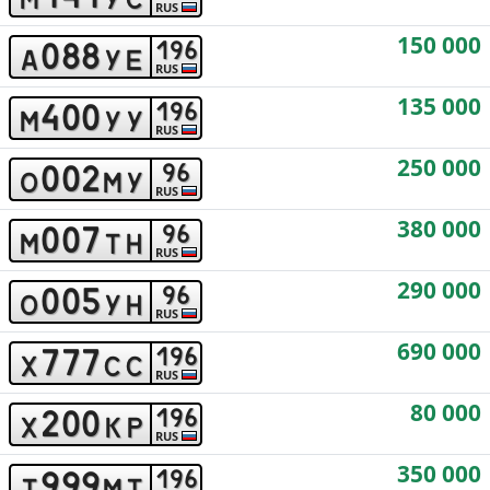
RUS
150 000
0
8
8
1
9
6
a
y
e
RUS
135 000
4
0
0
1
9
6
m
y
y
RUS
250 000
0
0
2
9
6
o
m
y
RUS
380 000
0
0
7
9
6
m
t
h
RUS
290 000
0
0
5
9
6
o
y
h
RUS
690 000
7
7
7
1
9
6
x
c
c
RUS
80 000
2
0
0
1
9
6
x
k
p
RUS
350 000
9
9
9
1
9
6
t
m
t