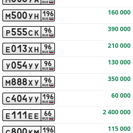
RUS
160 000
5
0
0
1
9
6
m
y
h
RUS
390 000
5
5
5
9
6
p
c
k
RUS
210 000
0
1
3
9
6
e
x
h
RUS
130 000
0
5
4
9
6
y
y
y
RUS
350 000
8
8
8
9
6
m
x
y
RUS
60 000
4
0
4
1
9
6
c
y
y
RUS
2 400 000
1
1
1
6
6
e
e
e
RUS
115 000
8
0
0
1
9
6
c
k
m