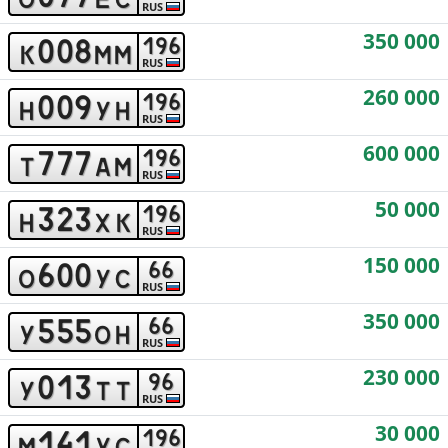
RUS
350 000
0
0
8
1
9
6
k
m
m
RUS
260 000
0
0
9
1
9
6
h
y
h
RUS
600 000
7
7
7
1
9
6
t
a
m
RUS
50 000
3
2
3
1
9
6
h
x
k
RUS
150 000
6
0
0
6
6
o
y
c
RUS
350 000
5
5
5
6
6
y
o
h
RUS
230 000
0
1
3
9
6
y
t
t
RUS
30 000
1
4
1
1
9
6
m
y
c