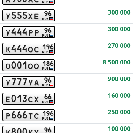
RUS
300 000
5
5
5
9
6
y
x
e
RUS
300 000
4
4
4
9
6
y
p
p
RUS
270 000
4
4
4
1
9
6
k
o
c
RUS
8 500 000
0
0
1
1
8
6
o
o
o
RUS
900 000
7
7
7
9
6
y
y
a
RUS
160 000
0
1
3
6
6
e
c
x
RUS
250 000
6
6
6
1
9
6
p
t
c
RUS
100 000
8
0
0
9
6
k
k
x