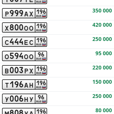
RUS
350 000
9
9
9
1
9
6
p
a
x
RUS
420 000
8
0
0
1
9
6
x
o
o
RUS
250 000
4
4
4
1
9
6
c
e
c
RUS
95 000
5
9
4
9
6
o
o
o
RUS
220 000
0
0
3
1
9
6
b
p
x
RUS
150 000
1
9
6
1
9
6
t
a
h
RUS
250 000
0
0
6
9
6
y
h
y
RUS
80 000
8
0
8
1
9
6
m
y
a