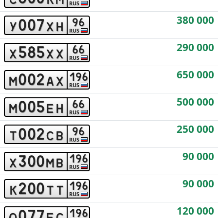
RUS
380 000
0
0
7
9
6
y
x
h
RUS
290 000
5
8
5
6
6
x
x
x
RUS
650 000
0
0
2
1
9
6
m
a
x
RUS
500 000
0
0
5
6
6
m
e
h
RUS
250 000
0
0
2
9
6
t
c
b
RUS
90 000
3
0
0
1
9
6
x
m
b
RUS
90 000
2
0
0
1
9
6
k
t
t
RUS
120 000
0
7
7
1
9
6
o
e
c