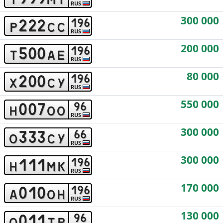
RUS
300 000
2
2
2
1
9
6
p
c
c
RUS
200 000
5
0
0
1
9
6
t
a
e
RUS
80 000
2
0
0
1
9
6
x
c
y
RUS
550 000
0
0
7
9
6
h
o
o
RUS
300 000
3
3
3
6
6
o
c
y
RUS
300 000
1
1
1
1
9
6
h
m
k
RUS
170 000
0
1
0
1
9
6
a
o
h
RUS
130 000
0
1
1
9
6
o
t
p