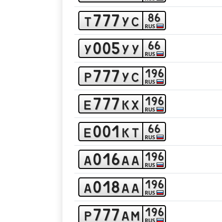
7
7
7
8
6
t
y
c
RUS
0
0
5
6
6
y
y
y
RUS
7
7
7
1
9
6
p
y
c
RUS
7
7
7
1
9
6
e
k
x
RUS
0
0
1
6
6
e
k
t
RUS
0
1
6
1
9
6
a
a
a
RUS
0
1
8
1
9
6
a
a
a
RUS
7
7
7
1
9
6
p
a
m
RUS