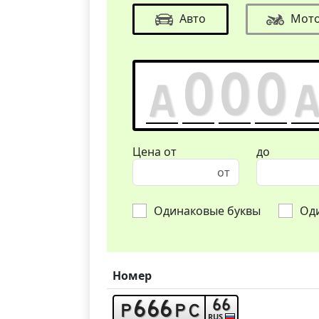
Авто
Мот
Цена от
до
Одинаковые буквы
Од
Номер
6
6
6
6
6
p
p
c
RUS