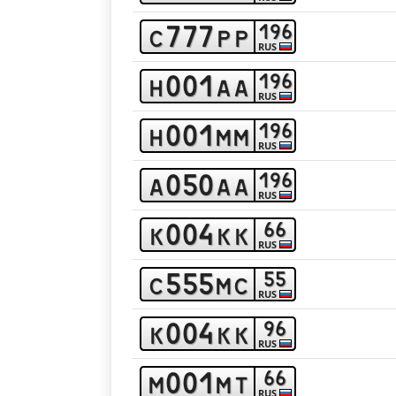
7
7
7
1
9
6
c
p
p
RUS
0
0
1
1
9
6
h
a
a
RUS
0
0
1
1
9
6
h
m
m
RUS
0
5
0
1
9
6
a
a
a
RUS
0
0
4
6
6
k
k
k
RUS
5
5
5
5
5
c
m
c
RUS
0
0
4
9
6
k
k
k
RUS
0
0
1
6
6
m
m
t
RUS