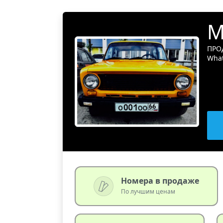
М
ПРО
What
Номера в продаже
По лучшим ценам