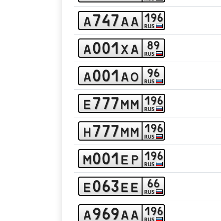
7
4
7
1
9
6
a
a
a
RUS
0
0
1
8
9
a
x
a
RUS
0
0
1
9
6
a
a
o
RUS
7
7
7
1
9
6
e
m
m
RUS
7
7
7
1
9
6
h
m
m
RUS
0
0
1
1
9
6
m
e
p
RUS
0
6
3
6
6
e
e
e
RUS
9
6
9
1
9
6
a
a
a
RUS