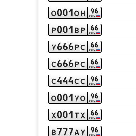
0
0
1
9
6
o
o
h
RUS
0
0
1
6
6
p
b
p
RUS
6
6
6
6
6
y
p
c
RUS
6
6
6
6
6
c
p
c
RUS
4
4
4
9
6
c
c
c
RUS
0
0
1
9
6
o
y
o
RUS
0
0
1
6
6
x
t
x
RUS
7
7
7
9
6
b
a
y
RUS