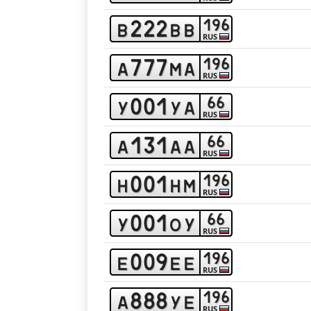
2
2
2
1
9
6
b
b
b
RUS
7
7
7
1
9
6
a
m
a
RUS
0
0
1
6
6
y
y
a
RUS
1
3
1
6
6
a
a
a
RUS
0
0
1
1
9
6
h
h
m
RUS
0
0
1
6
6
y
o
y
RUS
0
0
9
1
9
6
e
e
e
RUS
8
8
8
1
9
6
a
y
e
RUS