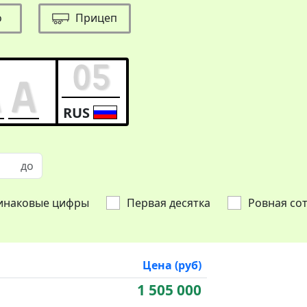
о
Прицеп
RUS
инаковые цифры
Первая десятка
Ровная со
Цена (руб)
1 505 000